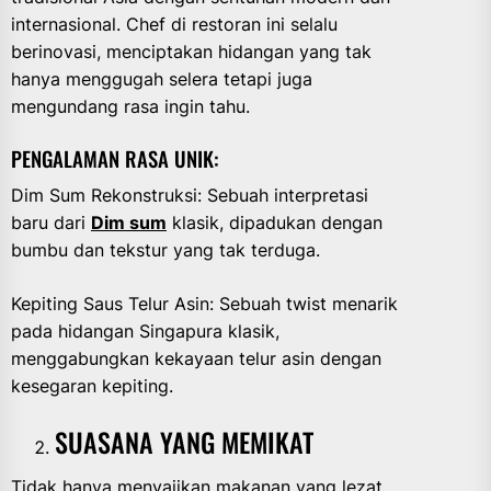
internasional. Chef di restoran ini selalu
berinovasi, menciptakan hidangan yang tak
hanya menggugah selera tetapi juga
mengundang rasa ingin tahu.
PENGALAMAN RASA UNIK:
Dim Sum Rekonstruksi: Sebuah interpretasi
baru dari
Dim sum
klasik, dipadukan dengan
bumbu dan tekstur yang tak terduga.
Kepiting Saus Telur Asin: Sebuah twist menarik
pada hidangan Singapura klasik,
menggabungkan kekayaan telur asin dengan
kesegaran kepiting.
SUASANA YANG MEMIKAT
Tidak hanya menyajikan makanan yang lezat,