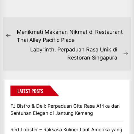
NAVIGASI
Menikmati Makanan Nikmat di Restaurant
POS
Previous
Thai Alley Pacific Place
post:
Labyrinth, Perpaduan Rasa Unik di
Ne
Restoran Singapura
po
LATEST POSTS
FJ Bistro & Deli: Perpaduan Cita Rasa Afrika dan
Sentuhan Elegan di Jantung Kemang
Red Lobster – Raksasa Kuliner Laut Amerika yang