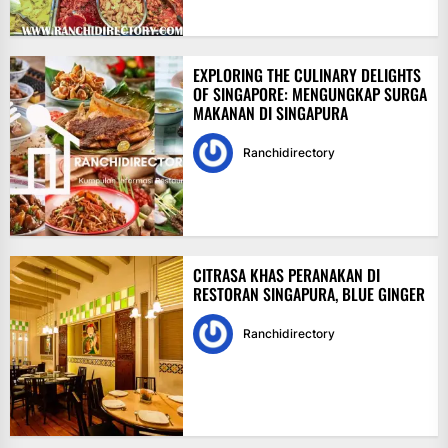
EXPLORING THE CULINARY DELIGHTS
OF SINGAPORE: MENGUNGKAP SURGA
MAKANAN DI SINGAPURA
Ranchidirectory
CITRASA KHAS PERANAKAN DI
RESTORAN SINGAPURA, BLUE GINGER
Ranchidirectory