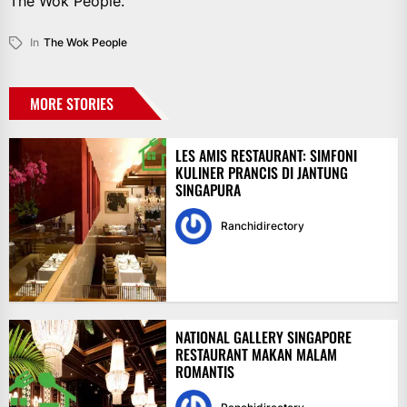
The Wok People.
In
The Wok People
MORE STORIES
LES AMIS RESTAURANT: SIMFONI
KULINER PRANCIS DI JANTUNG
SINGAPURA
Ranchidirectory
NATIONAL GALLERY SINGAPORE
RESTAURANT MAKAN MALAM
ROMANTIS