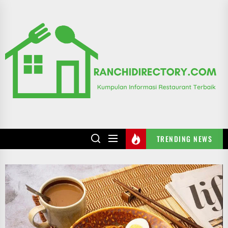
Skip
to
R
the
content
TRENDING NEWS