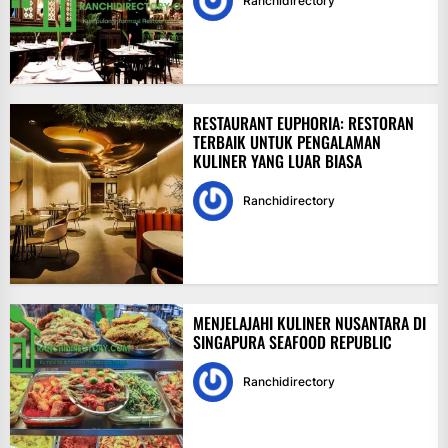
Ranchidirectory
RESTAURANT EUPHORIA: RESTORAN
TERBAIK UNTUK PENGALAMAN
KULINER YANG LUAR BIASA
Ranchidirectory
MENJELAJAHI KULINER NUSANTARA DI
SINGAPURA SEAFOOD REPUBLIC
Ranchidirectory