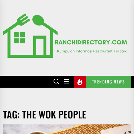
Skip
to
R
the
content
TRENDING NEWS
TAG:
THE WOK PEOPLE