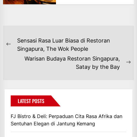
NAVIGASI
Sensasi Rasa Luar Biasa di Restoran
POS
Previous
Singapura, The Wok People
post:
Warisan Budaya Restoran Singapura,
Ne
Satay by the Bay
po
LATEST POSTS
FJ Bistro & Deli: Perpaduan Cita Rasa Afrika dan
Sentuhan Elegan di Jantung Kemang