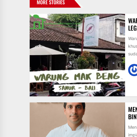
MORE STORIES
WAR
LEG
Waru
khu
suda
MEN
BIN
Meni
impi