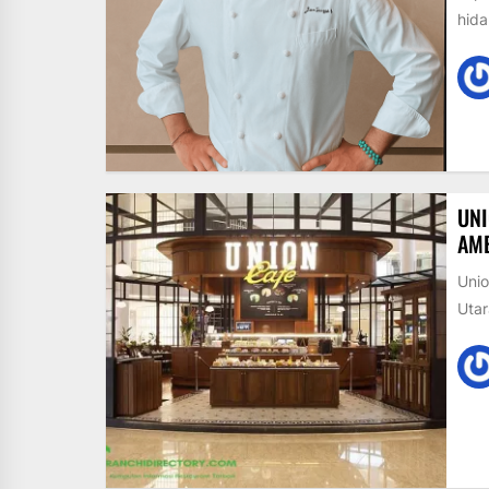
hida
UNI
AME
Unio
Utar