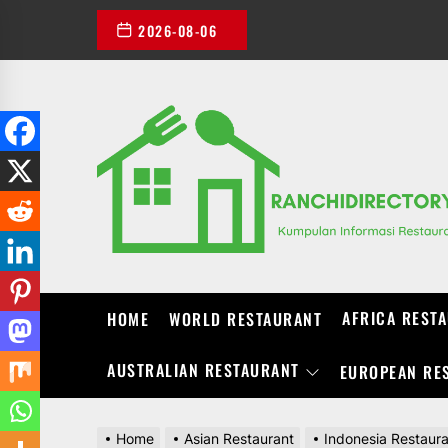
Skip
2026-08-06
to
the
content
AFRICA REST
HOME
WORLD RESTAURANT
AUSTRALIAN RESTAURANT
EUROPEAN RE
Home
Asian Restaurant
Indonesia Restaur