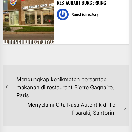
RESTAURANT BURGERKING
Ranchidirectory
NAVIGASI
Mengungkap kenikmatan bersantap
POS
makanan di restaurant Pierre Gagnaire,
Previous
Paris
post:
Menyelami Cita Rasa Autentik di To
Ne
Psaraki, Santorini
po