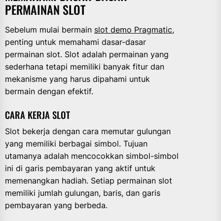
PERMAINAN SLOT
Sebelum mulai bermain
slot demo Pragmatic
,
penting untuk memahami dasar-dasar
permainan slot. Slot adalah permainan yang
sederhana tetapi memiliki banyak fitur dan
mekanisme yang harus dipahami untuk
bermain dengan efektif.
CARA KERJA SLOT
Slot bekerja dengan cara memutar gulungan
yang memiliki berbagai simbol. Tujuan
utamanya adalah mencocokkan simbol-simbol
ini di garis pembayaran yang aktif untuk
memenangkan hadiah. Setiap permainan slot
memiliki jumlah gulungan, baris, dan garis
pembayaran yang berbeda.