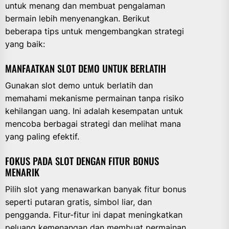
untuk menang dan membuat pengalaman
bermain lebih menyenangkan. Berikut
beberapa tips untuk mengembangkan strategi
yang baik:
MANFAATKAN SLOT DEMO UNTUK BERLATIH
Gunakan slot demo untuk berlatih dan
memahami mekanisme permainan tanpa risiko
kehilangan uang. Ini adalah kesempatan untuk
mencoba berbagai strategi dan melihat mana
yang paling efektif.
FOKUS PADA SLOT DENGAN FITUR BONUS
MENARIK
Pilih slot yang menawarkan banyak fitur bonus
seperti putaran gratis, simbol liar, dan
pengganda. Fitur-fitur ini dapat meningkatkan
peluang kemenangan dan membuat permainan