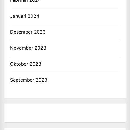
Januari 2024
Desember 2023
November 2023
Oktober 2023
September 2023