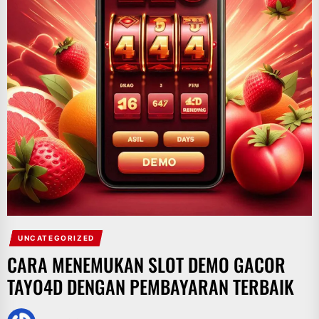
UNCATEGORIZED
CARA MENEMUKAN SLOT DEMO GACOR
TAYO4D DENGAN PEMBAYARAN TERBAIK