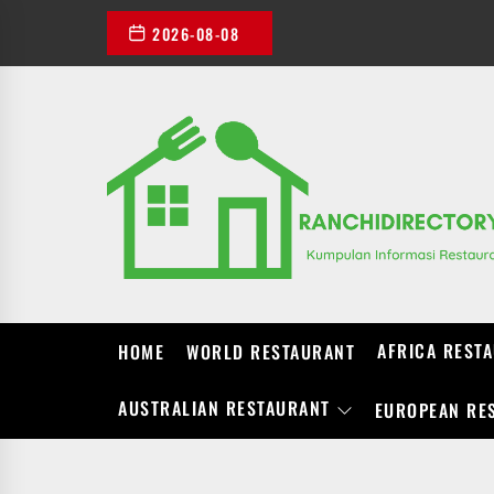
Skip
2026-08-08
to
the
content
AFRICA REST
HOME
WORLD RESTAURANT
AUSTRALIAN RESTAURANT
EUROPEAN RE