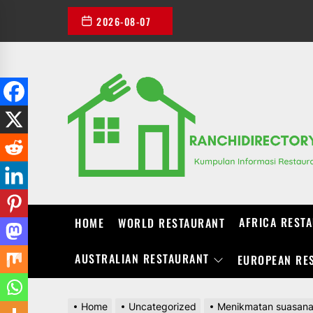
Skip
2026-08-07
to
the
content
AFRICA REST
HOME
WORLD RESTAURANT
AUSTRALIAN RESTAURANT
EUROPEAN RE
Home
Uncategorized
Menikmatan suasana 