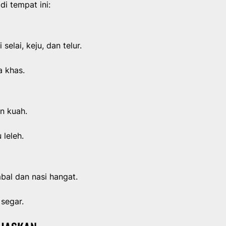
i tempat ini:
selai, keju, dan telur.
a khas.
n kuah.
leleh.
al dan nasi hangat.
segar.