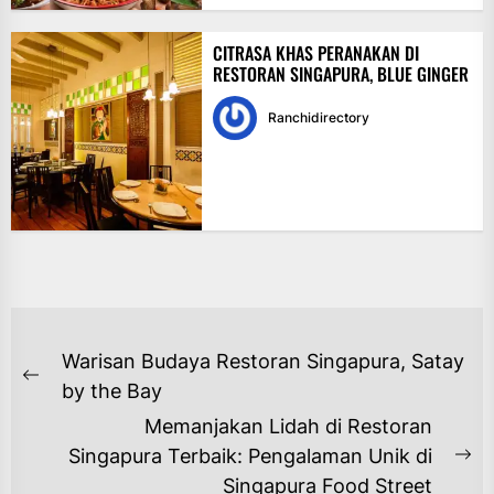
CITRASA KHAS PERANAKAN DI
RESTORAN SINGAPURA, BLUE GINGER
Ranchidirectory
NAVIGASI
Warisan Budaya Restoran Singapura, Satay
POS
Previous
by the Bay
post:
Memanjakan Lidah di Restoran
Singapura Terbaik: Pengalaman Unik di
Ne
Singapura Food Street