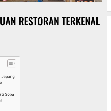
DUAN RESTORAN TERKENAL
n Jepang
yo
ati Soba
l