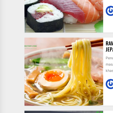
RAM
JE
Pend
masa
khas