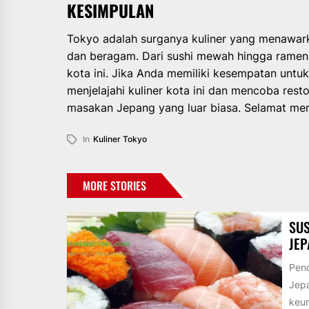
KESIMPULAN
Tokyo adalah surganya kuliner yang menawark
dan beragam. Dari sushi mewah hingga ramen 
kota ini. Jika Anda memiliki kesempatan untu
menjelajahi kuliner kota ini dan mencoba res
masakan Jepang yang luar biasa. Selamat men
In
Kuliner Tokyo
MORE STORIES
SUS
JE
Pend
Jepa
keun