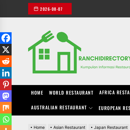
Skip
2026-08-07
to
the
content
AFRICA REST
HOME
WORLD RESTAURANT
AUSTRALIAN RESTAURANT
EUROPEAN RE
Home
Asian Restaurant
Japan Restaurant