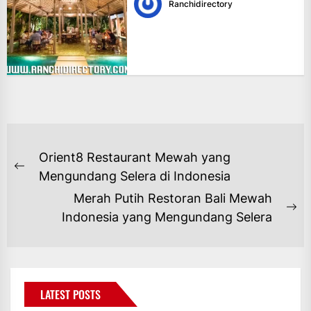
Ranchidirectory
NAVIGASI
Orient8 Restaurant Mewah yang
POS
Previous
Mengundang Selera di Indonesia
post:
Merah Putih Restoran Bali Mewah
Ne
Indonesia yang Mengundang Selera
po
LATEST POSTS