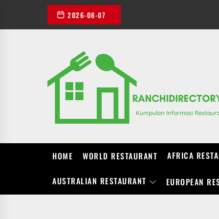
Skip
2026-08-07
to
the
content
AFRICA REST
HOME
WORLD RESTAURANT
AUSTRALIAN RESTAURANT
EUROPEAN RE