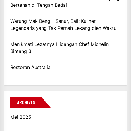
Bertahan di Tengah Badai
Warung Mak Beng – Sanur, Bali: Kuliner
Legendaris yang Tak Pernah Lekang oleh Waktu
Menikmati Lezatnya Hidangan Chef Michelin
Bintang 3
Restoran Australia
ARCHIVES
Mei 2025