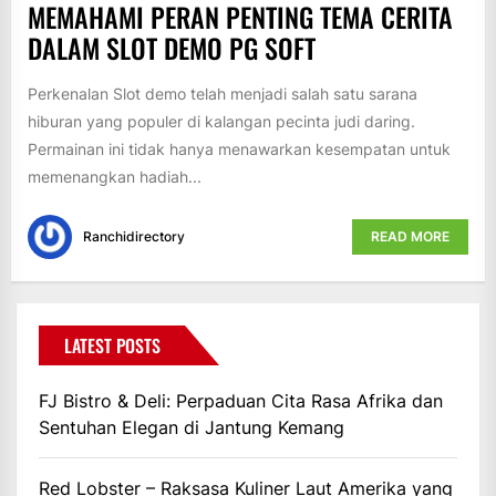
MEMAHAMI PERAN PENTING TEMA CERITA
DALAM SLOT DEMO PG SOFT
Perkenalan Slot demo telah menjadi salah satu sarana
hiburan yang populer di kalangan pecinta judi daring.
Permainan ini tidak hanya menawarkan kesempatan untuk
memenangkan hadiah...
Ranchidirectory
READ MORE
LATEST POSTS
FJ Bistro & Deli: Perpaduan Cita Rasa Afrika dan
Sentuhan Elegan di Jantung Kemang
Red Lobster – Raksasa Kuliner Laut Amerika yang