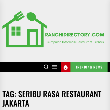
Skip
to
R
the
content
TRENDING NEWS
TAG:
SERIBU RASA RESTAURANT
JAKARTA