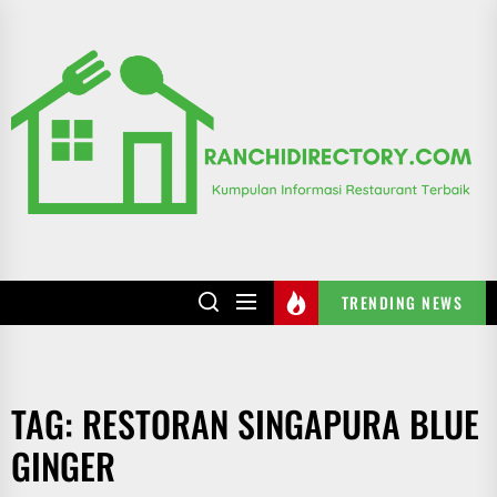
Skip
to
R
the
content
TRENDING NEWS
TAG:
RESTORAN SINGAPURA BLUE
GINGER