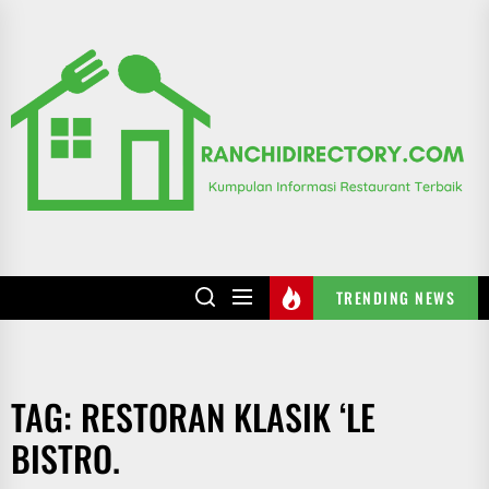
Skip
to
R
the
content
TRENDING NEWS
TAG:
RESTORAN KLASIK ‘LE
BISTRO.