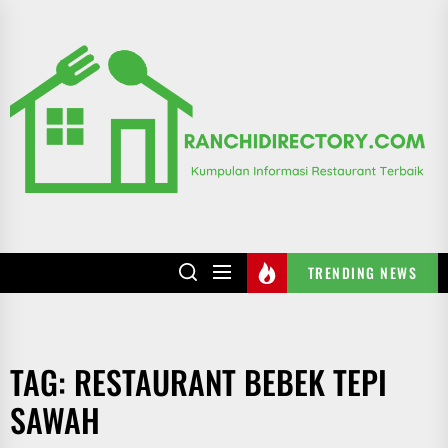
Skip
to
R
the
content
TRENDING NEWS
TAG:
RESTAURANT BEBEK TEPI
SAWAH