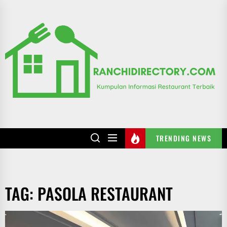
Skip
to
R
the
content
TRENDING NEWS
TAG:
PASOLA RESTAURANT