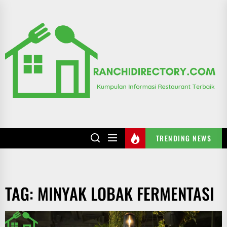
Skip
to
R
the
content
TRENDING NEWS
TAG:
MINYAK LOBAK FERMENTASI