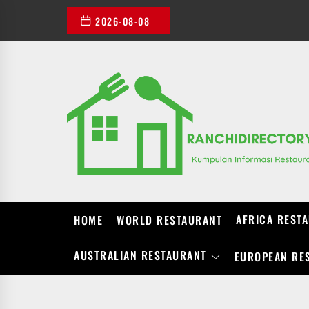
Skip
2026-08-08
to
the
content
AFRICA REST
HOME
WORLD RESTAURANT
AUSTRALIAN RESTAURANT
EUROPEAN RE