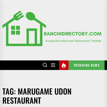
Skip
to
R
the
content
TRENDING NEWS
TAG:
MARUGAME UDON
RESTAURANT