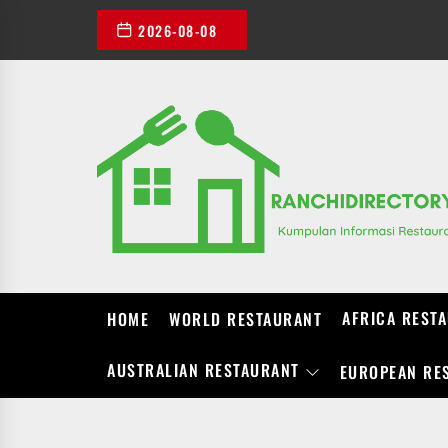
Skip
2026-08-08
to
the
content
AFRICA REST
HOME
WORLD RESTAURANT
AUSTRALIAN RESTAURANT
EUROPEAN RE