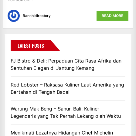
Ranchidirectory
READ MORE
LATEST POSTS
FJ Bistro & Deli: Perpaduan Cita Rasa Afrika dan
Sentuhan Elegan di Jantung Kemang
Red Lobster – Raksasa Kuliner Laut Amerika yang
Bertahan di Tengah Badai
Warung Mak Beng – Sanur, Bali: Kuliner
Legendaris yang Tak Pernah Lekang oleh Waktu
Menikmati Lezatnya Hidangan Chef Michelin