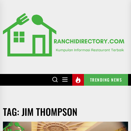
Skip
to
R
the
content
TRENDING NEWS
TAG:
JIM THOMPSON