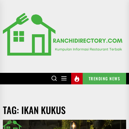
Skip
to
R
the
content
TRENDING NEWS
TAG:
IKAN KUKUS