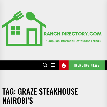
Skip
to
R
the
content
TRENDING NEWS
TAG:
GRAZE STEAKHOUSE
NAIROBI’S