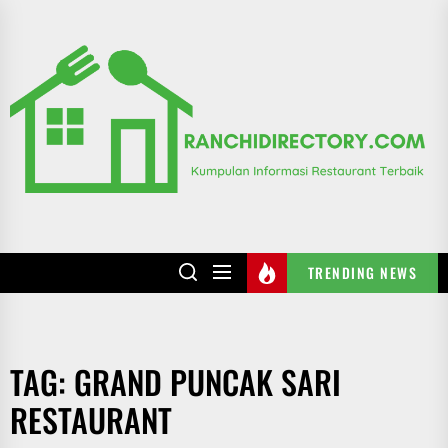
Skip
to
R
the
content
TRENDING NEWS
TAG:
GRAND PUNCAK SARI
RESTAURANT