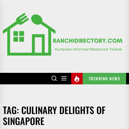
Skip
to
R
the
content
TRENDING NEWS
TAG:
CULINARY DELIGHTS OF
SINGAPORE