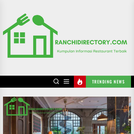
Skip
to
R
the
content
TRENDING NEWS