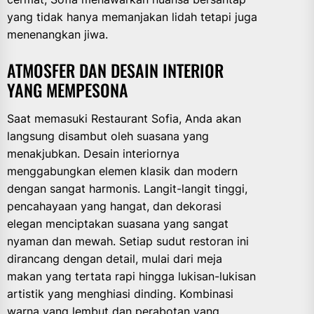
yang tidak hanya memanjakan lidah tetapi juga
menenangkan jiwa.
ATMOSFER DAN DESAIN INTERIOR
YANG MEMPESONA
Saat memasuki Restaurant Sofia, Anda akan
langsung disambut oleh suasana yang
menakjubkan. Desain interiornya
menggabungkan elemen klasik dan modern
dengan sangat harmonis. Langit-langit tinggi,
pencahayaan yang hangat, dan dekorasi
elegan menciptakan suasana yang sangat
nyaman dan mewah. Setiap sudut restoran ini
dirancang dengan detail, mulai dari meja
makan yang tertata rapi hingga lukisan-lukisan
artistik yang menghiasi dinding. Kombinasi
warna yang lembut dan perabotan yang