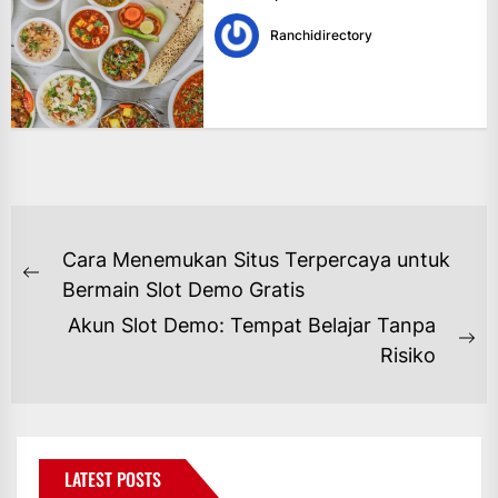
Ranchidirectory
NAVIGASI
Cara Menemukan Situs Terpercaya untuk
POS
Previous
Bermain Slot Demo Gratis
post:
Akun Slot Demo: Tempat Belajar Tanpa
Ne
Risiko
po
LATEST POSTS