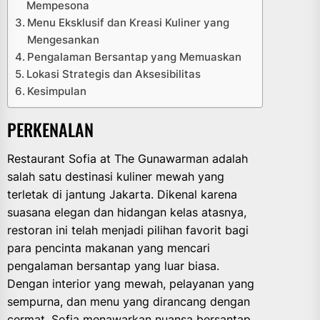
Mempesona
Menu Eksklusif dan Kreasi Kuliner yang
Mengesankan
Pengalaman Bersantap yang Memuaskan
Lokasi Strategis dan Aksesibilitas
Kesimpulan
PERKENALAN
Restaurant Sofia at The Gunawarman adalah
salah satu destinasi kuliner mewah yang
terletak di jantung Jakarta. Dikenal karena
suasana elegan dan hidangan kelas atasnya,
restoran ini telah menjadi pilihan favorit bagi
para pencinta makanan yang mencari
pengalaman bersantap yang luar biasa.
Dengan interior yang mewah, pelayanan yang
sempurna, dan menu yang dirancang dengan
cermat, Sofia menawarkan nuansa bersantap