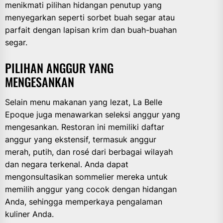
menikmati pilihan hidangan penutup yang
menyegarkan seperti sorbet buah segar atau
parfait dengan lapisan krim dan buah-buahan
segar.
PILIHAN ANGGUR YANG
MENGESANKAN
Selain menu makanan yang lezat, La Belle
Epoque juga menawarkan seleksi anggur yang
mengesankan. Restoran ini memiliki daftar
anggur yang ekstensif, termasuk anggur
merah, putih, dan rosé dari berbagai wilayah
dan negara terkenal. Anda dapat
mengonsultasikan sommelier mereka untuk
memilih anggur yang cocok dengan hidangan
Anda, sehingga memperkaya pengalaman
kuliner Anda.