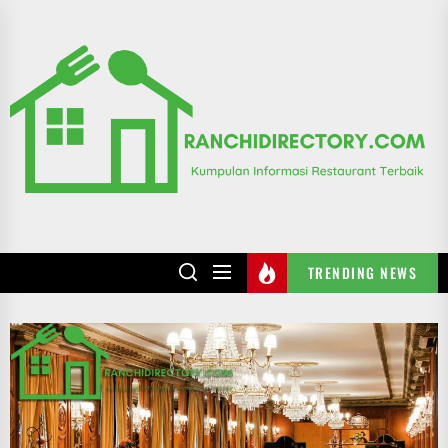
Skip
to
R
the
content
TRENDING NEWS