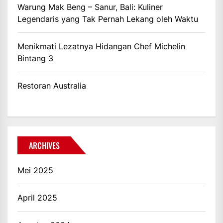
Warung Mak Beng – Sanur, Bali: Kuliner
Legendaris yang Tak Pernah Lekang oleh Waktu
Menikmati Lezatnya Hidangan Chef Michelin
Bintang 3
Restoran Australia
ARCHIVES
Mei 2025
April 2025