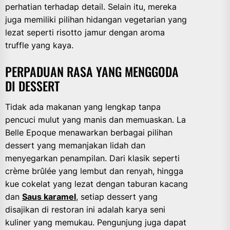
perhatian terhadap detail. Selain itu, mereka
juga memiliki pilihan hidangan vegetarian yang
lezat seperti risotto jamur dengan aroma
truffle yang kaya.
PERPADUAN RASA YANG MENGGODA
DI DESSERT
Tidak ada makanan yang lengkap tanpa
pencuci mulut yang manis dan memuaskan. La
Belle Epoque menawarkan berbagai pilihan
dessert yang memanjakan lidah dan
menyegarkan penampilan. Dari klasik seperti
crème brûlée yang lembut dan renyah, hingga
kue cokelat yang lezat dengan taburan kacang
dan
Saus karamel
, setiap dessert yang
disajikan di restoran ini adalah karya seni
kuliner yang memukau. Pengunjung juga dapat