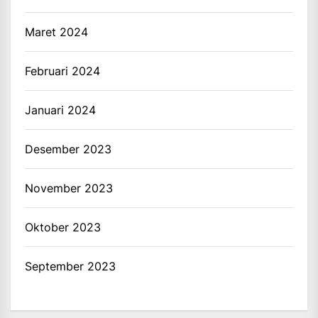
Maret 2024
Februari 2024
Januari 2024
Desember 2023
November 2023
Oktober 2023
September 2023