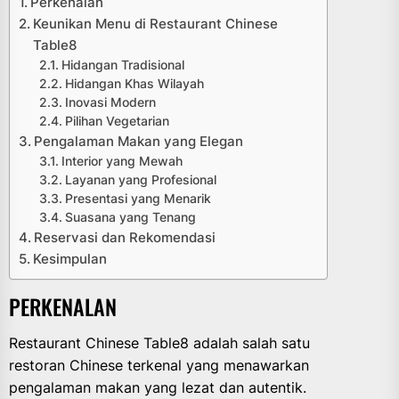
Perkenalan
Keunikan Menu di Restaurant Chinese
Table8
Hidangan Tradisional
Hidangan Khas Wilayah
Inovasi Modern
Pilihan Vegetarian
Pengalaman Makan yang Elegan
Interior yang Mewah
Layanan yang Profesional
Presentasi yang Menarik
Suasana yang Tenang
Reservasi dan Rekomendasi
Kesimpulan
PERKENALAN
Restaurant Chinese Table8 adalah salah satu
restoran Chinese terkenal yang menawarkan
pengalaman makan yang lezat dan autentik.