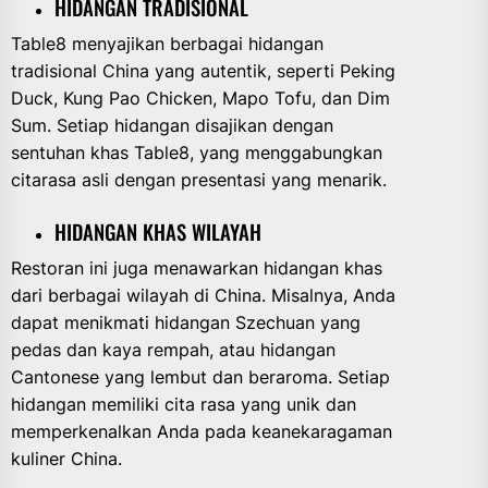
HIDANGAN TRADISIONAL
Table8 menyajikan berbagai hidangan
tradisional China yang autentik, seperti Peking
Duck, Kung Pao Chicken, Mapo Tofu, dan Dim
Sum. Setiap hidangan disajikan dengan
sentuhan khas Table8, yang menggabungkan
citarasa asli dengan presentasi yang menarik.
HIDANGAN KHAS WILAYAH
Restoran ini juga menawarkan hidangan khas
dari berbagai wilayah di China. Misalnya, Anda
dapat menikmati hidangan Szechuan yang
pedas dan kaya rempah, atau hidangan
Cantonese yang lembut dan beraroma. Setiap
hidangan memiliki cita rasa yang unik dan
memperkenalkan Anda pada keanekaragaman
kuliner China.