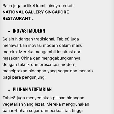
Baca juga artikel kami lainnya terkait
NATIONAL GALLERY SINGAPORE
RESTAURANT
.
INOVASI MODERN
Selain hidangan tradisional, Table8 juga
menawarkan inovasi modern dalam menu
mereka. Mereka mengambil inspirasi dari
masakan China dan menggabungkannya
dengan teknik dan presentasi modern,
menciptakan hidangan yang segar dan menarik
bagi para pengunjung.
PILIHAN VEGETARIAN
Table8 juga menyediakan pilihan hidangan
vegetarian yang lezat. Mereka menggunakan
bahan-bahan segar dan berkualitas tinggi