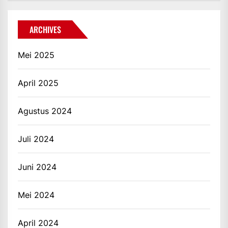
ARCHIVES
Mei 2025
April 2025
Agustus 2024
Juli 2024
Juni 2024
Mei 2024
April 2024