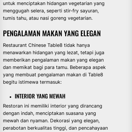
untuk menciptakan hidangan vegetarian yang
menggugah selera, seperti stir-fry sayuran,
tumis tahu, atau nasi goreng vegetarian.
PENGALAMAN MAKAN YANG ELEGAN
Restaurant Chinese Table8 tidak hanya
menawarkan hidangan yang lezat, tetapi juga
memberikan pengalaman makan yang elegan
dan memikat bagi para tamu. Beberapa aspek
yang membuat pengalaman makan di Table8
begitu istimewa termasuk:
INTERIOR YANG MEWAH
Restoran ini memiliki interior yang dirancang
dengan indah, menciptakan suasana yang
mewah dan nyaman. Dekorasi yang elegan,
perabotan berkualitas tinggi, dan pencahayaan