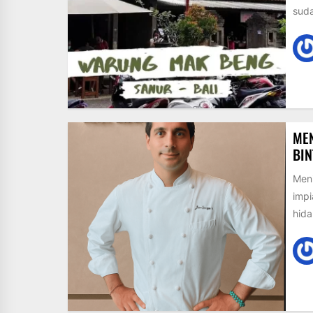
suda
MEN
BIN
Meni
impi
hida