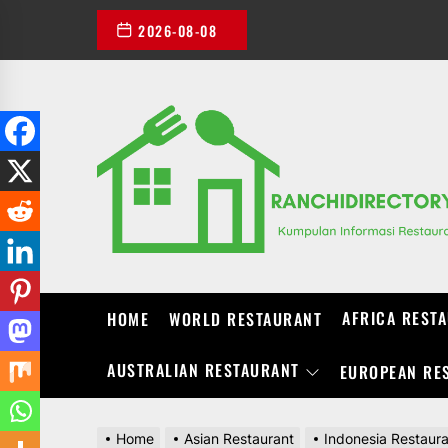
Skip
2026-08-08
to
the
content
AFRICA REST
HOME
WORLD RESTAURANT
AUSTRALIAN RESTAURANT
EUROPEAN RE
Home
Asian Restaurant
Indonesia Restaur