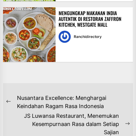
MENGUNGKAP MAKANAN INDIA
AUTENTIK DI RESTORAN ZAFFRON
KITCHEN, WESTGATE MALL
Ranchidirectory
NAVIGASI
Nusantara Excellence: Menghargai
POS
Previous
Keindahan Ragam Rasa Indonesia
post:
JS Luwansa Restaurant, Menemukan
Kesempurnaan Rasa dalam Setiap
Ne
Sajian
po